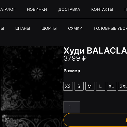
КАТАЛОГ
НОВИНКИ
ДОСТАВКА
КОНТАКТЫ
П
ТЫ
ШТАНЫ
ШОРТЫ
СУМКИ
ГОЛОВНЫЕ УБО
Худи BALACL
3799
₽
Размер
XS
S
M
L
XL
2X