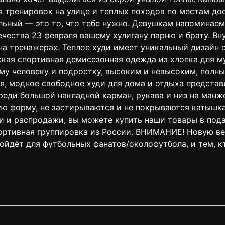
тренировок на улице и теплых походов по местам дос
ьный — это то, что тебе нужно. Девушкам напоминаем,
ечества 23 февраля вашему хулигану парню и брату. Вн
на тренажерах. Теплое худи имеет уникальный дизайн 
ая спортивная демисезонная одежда из хлопка для муж
му человеку и подростку, высоким и невысоким, полны
я, модное свободное худи для дома и отдыха представ
еди большой накладной карман, рукава и низ на манже
 форму, не застирываются и не покрываются катышкам
ции и распродажи, вы можете купить наши товары в под
портивная группировка из России. ВНИМАНИЕ! Новую ве
ойдёт для футбольных фанатов/околофутбола, и тем, к