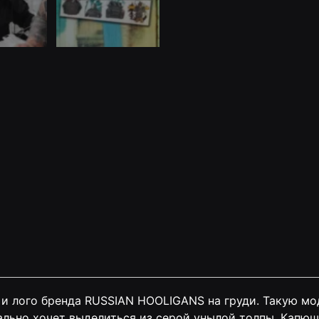
и лого бренда RUSSIAN HOOLIGANS на груди. Такую мо
еально хочет выделиться из серой унылой толпы. Капю