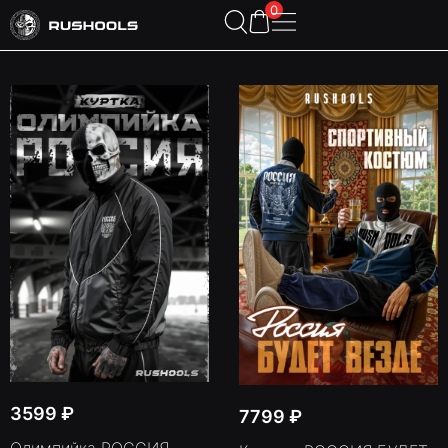
0
3599
₽
7799
₽